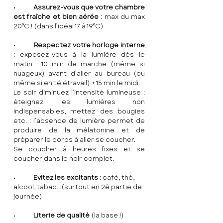
•	
Assurez-vous que votre chambre 
est fraîche et bien aérée
 : max du max 
20°C ! (dans l’idéal 17 à 19°C)
•	
Respectez votre horloge interne
: exposez-vous à la lumière dès le 
matin : 10 min de marche (même si 
nuageux) avant d’aller au bureau (ou 
même si en télétravail) + 15 min le midi.
Le soir diminuez l’intensité lumineuse : 
éteignez les lumières non 
indispensables, mettez des bougies 
etc. : l’absence de lumière permet de 
produire de la mélatonine et de 
préparer le corps à aller se coucher.
Se coucher à heures fixes et se 
coucher dans le noir complet.
•	
Evitez les excitants
 : café, thé, 
alcool, tabac...(surtout en 2è partie de 
journée)
•	
Literie de qualité
 (la base !)