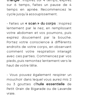
triangle
 : inspirez sur 4 temps, expirez 
sur 6 temps, faites un pause de 4 
temps en apnée. Recommencez le 
cycle jusqu’à assoupissement. 
- Faites un 
« scan » du corps
 : Inspirez 
lentement par le nez, en remplissant 
votre abdomen et vos poumons, puis 
expirez doucement par la bouche. 
Portez votre conscience à différents 
endroits de votre corps, en observant 
comment votre respiration interagit 
avec ces parties. Commencez par vos 
pieds, puis remontez lentement vers le 
haut de votre tête.
- Vous pouvez également respirer un 
mouchoir dans lequel vous aurez mis 2 
ou 3 gouttes d’
huile essentielle
 de 
Petit Grain de Bigarade ou de Lavande 
vraie.
Si au bout de 10 minutes vous n’arrivez 
pas à vous rendormir : levez vous
, 