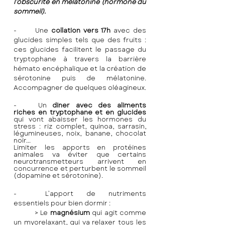
l’obscurité en mélatonine (hormone du 
sommeil).
-	Une 
collation vers 17h
 avec des 
glucides simples tels que des fruits : 
ces glucides facilitent le passage du 
tryptophane à travers la barrière 
hémato encéphalique et la création de 
sérotonine puis de mélatonine. 
Accompagner de quelques oléagineux.
-	Un 
diner avec des aliments 
riches en tryptophane et en glucides
qui vont abaisser les hormones du 
stress : riz complet, quinoa, sarrasin, 
légumineuses, noix, banane, chocolat 
noir...
Limiter les apports en protéines 
animales va éviter que certains 
neurotransmetteurs arrivent en 
concurrence et perturbent le sommeil 
(dopamine et sérotonine).
-	L’apport de nutriments 
essentiels pour bien dormir :
	> Le 
magnésium 
qui agit comme 
un myorelaxant, qui va relaxer tous les 