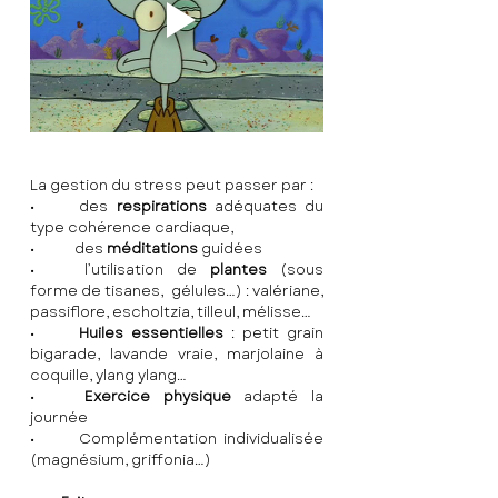
La gestion du stress peut passer par :
•	des 
respirations 
adéquates du 
type cohérence cardiaque, 
•	des 
méditations 
guidées
•	l’utilisation de 
plantes 
(sous 
forme de tisanes,  gélules…) : valériane, 
passiflore, escholtzia, tilleul, mélisse…
•	
Huiles essentielles
 : petit grain 
bigarade, lavande vraie, marjolaine à 
coquille, ylang ylang…
•	
Exercice physique
 adapté la 
journée
•	Complémentation individualisée 
(magnésium, griffonia…)