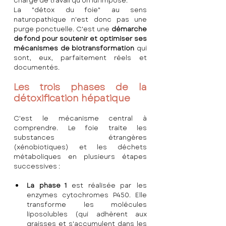
charge de travail qu'on lui impose.
La "détox du foie" au sens 
naturopathique n'est donc pas une 
purge ponctuelle. C'est une 
démarche 
de fond pour soutenir et optimiser ses 
mécanismes de biotransformation
 qui 
sont, eux, parfaitement réels et 
documentés.
Les trois phases de la 
détoxification hépatique
C'est le mécanisme central à 
comprendre. Le foie traite les 
substances étrangères 
(xénobiotiques) et les déchets 
métaboliques en plusieurs étapes 
successives :
La phase 1
 est réalisée par les 
enzymes cytochromes P450. Elle 
transforme les molécules 
liposolubles (qui adhèrent aux 
graisses et s'accumulent dans les 