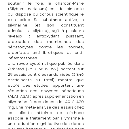
soutenir le foie, le chardon-Marie 
(Silybum marianum) est de loin celle 
qui dispose du corpus scientifique le 
plus solide. Sa substance active, la 
silymarine (et son constituant 
principal, la silybine), agit à plusieurs 
niveaux : antioxydant puissant, 
protection des membranes des 
hépatocytes contre les toxines, 
propriétés anti-fibrotiques et anti-
inflammatoires.
Une revue systématique publiée dans 
PubMed
 (PMID 38021897) portant sur 
29 essais contrôlés randomisés (3 846 
participants au total) montre que 
65,5% des études rapportent une 
réduction des enzymes hépatiques 
(ALAT, ASAT) après supplémentation en 
silymarine à des doses de 140 à 420 
mg. Une méta-analyse des essais chez 
les clients atteints de cirrhose 
associe le traitement par silymarine à 
une réduction significative des décès 