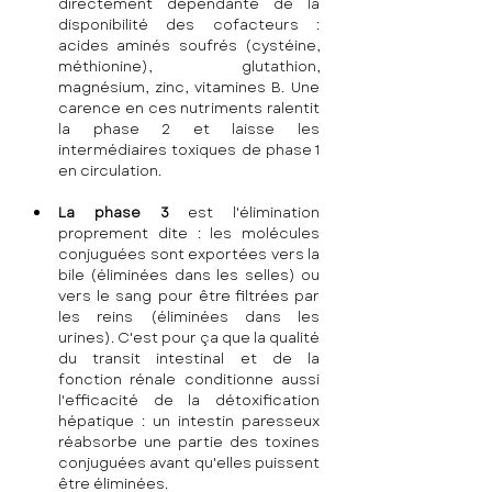
directement dépendante de la 
disponibilité des cofacteurs : 
acides aminés soufrés (cystéine, 
méthionine), glutathion, 
magnésium, zinc, vitamines B. Une 
carence en ces nutriments ralentit 
la phase 2 et laisse les 
intermédiaires toxiques de phase 1 
en circulation.
La phase 3
 est l'élimination 
proprement dite : les molécules 
conjuguées sont exportées vers la 
bile (éliminées dans les selles) ou 
vers le sang pour être filtrées par 
les reins (éliminées dans les 
urines). C'est pour ça que la qualité 
du transit intestinal et de la 
fonction rénale conditionne aussi 
l'efficacité de la détoxification 
hépatique : un intestin paresseux 
réabsorbe une partie des toxines 
conjuguées avant qu'elles puissent 
être éliminées.