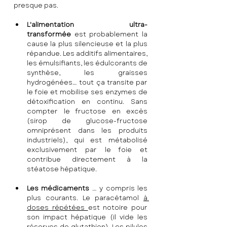
presque pas.
L'alimentation ultra-
transformée
 est probablement la 
cause la plus silencieuse et la plus 
répandue. Les additifs alimentaires, 
les émulsifiants, les édulcorants de 
synthèse, les graisses 
hydrogénées… tout ça transite par 
le foie et mobilise ses enzymes de 
détoxification en continu. Sans 
compter le fructose en excès 
(sirop de glucose-fructose 
omniprésent dans les produits 
industriels), qui est métabolisé 
exclusivement par le foie et 
contribue directement à la 
stéatose hépatique.
Les médicaments
 … y compris les 
plus courants. Le paracétamol 
à 
doses répétées 
est notoire pour 
son impact hépatique (il vide les 
réserves de glutathion). Les pilules 