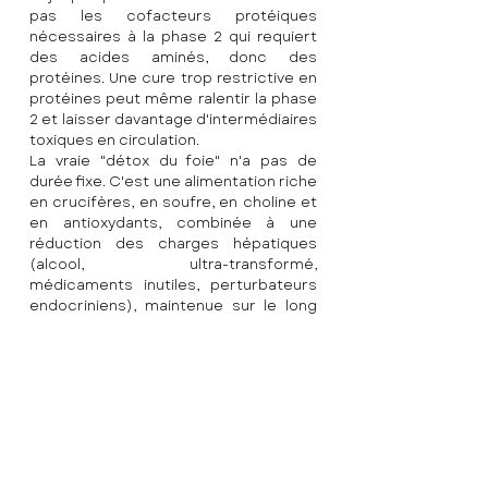
pas les cofacteurs protéiques 
nécessaires à la phase 2 qui requiert 
des acides aminés, donc des 
protéines. Une cure trop restrictive en 
protéines peut même ralentir la phase 
2 et laisser davantage d'intermédiaires 
toxiques en circulation.
La vraie "détox du foie" n'a pas de 
durée fixe. C'est une alimentation riche 
en crucifères, en soufre, en choline et 
en antioxydants, combinée à une 
réduction des charges hépatiques 
(alcool, ultra-transformé, 
médicaments inutiles, perturbateurs 
endocriniens), maintenue sur le long 
terme. Avec, si besoin, un soutien 
ponctuel par le chardon-Marie en 
période de forte sollicitation.
Mon avis : "Je dis souvent 
à mes clients : le foie ne 
se "nettoie" pas comme 
on nettoie un filtre de 